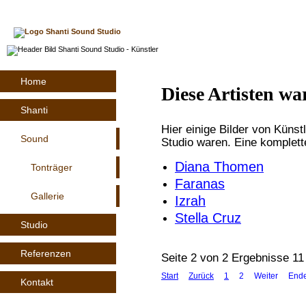
Home
:
Sound
:
Gallerie
Home
Diese Artisten wa
Shanti
Hier einige Bilder von Küns
Sound
Studio waren. Eine komplette
Diana Thomen
Tonträger
Faranas
Gallerie
Izrah
Stella Cruz
Studio
Referenzen
Seite 2 von 2 Ergebnisse 11
Start
Zurück
1
2
Weiter
End
Kontakt